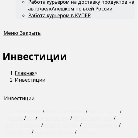
Работа курьером на доставку продуктов на
авто\вело\пешком по всей России
Работа курьером в КУПЕР
Меню
Закрыть
Инвестиции
Главная
>
Инвестиции
Инвестиции
Бизнес в Мире
/
Бизнес в России
/
Бизнес идеи
/
Другое
/
Ии
/
Инвестиции
/
Крупный бизнес
/
Малый бизнес
/
Микро бизнес
/
Миллиардеры
/
НОВОСТИ
/
Средний бизнес
/
Статьи