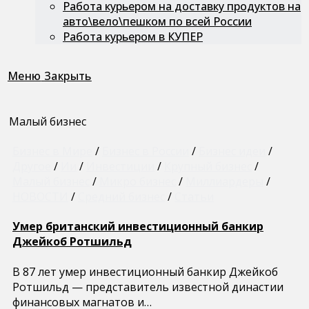
Работа курьером на доставку продуктов на
авто\вело\пешком по всей России
Работа курьером в КУПЕР
Меню
Закрыть
Малый бизнес
Бизнес в Мире
/
Бизнес в России
/
Бизнес идеи
/
Другое
/
Ии
/
Инвестиции
/
Крупный бизнес
/
Малый бизнес
/
Микро бизнес
/
Миллиардеры
/
НОВОСТИ
/
Средний бизнес
/
Статьи
Умер британский инвестиционный банкир
Джейкоб Ротшильд
В 87 лет умер инвестиционный банкир Джейкоб
Ротшильд — представитель известной династии
финансовых магнатов и…